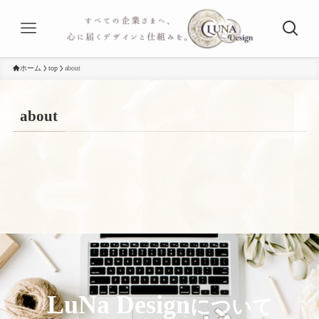
ホーム
top
about
about
LuNa Design
について